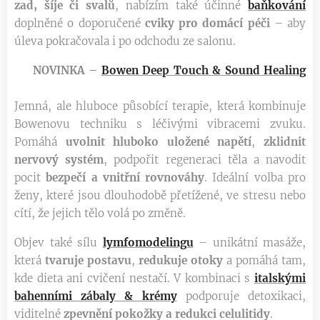
zad, šíje či svalů
, nabízím také účinné
baňkování
doplněné o doporučené
cviky pro domácí péči
– aby
úleva pokračovala i po odchodu ze salonu.
✨
NOVINKA –
Bowen Deep Touch & Sound Healing
✨
Jemná, ale hluboce působící terapie, která kombinuje
Bowenovu techniku s léčivými vibracemi zvuku.
Pomáhá
uvolnit
hluboko uložené napětí
,
zklidnit
nervový systém
, podpořit regeneraci těla a navodit
pocit
bezpečí a vnitřní rovnováhy
. Ideální volba pro
ženy, které jsou dlouhodobě přetížené, ve stresu nebo
cítí, že jejich tělo volá po změně.
Objev také sílu
lymfomodelingu
– unikátní masáže,
která
tvaruje postavu
,
redukuje otoky
a pomáhá tam,
kde dieta ani cvičení nestačí. V kombinaci s
italskými
bahenními zábaly & krémy
podporuje detoxikaci,
viditelné
zpevnění pokožky a redukci celulitidy
.