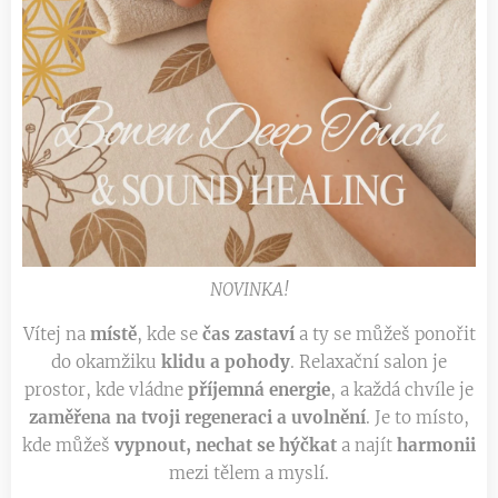
NOVINKA!
Vítej na
místě
, kde se
čas zastaví
a ty se můžeš ponořit
do okamžiku
klidu a pohody
. Relaxační salon je
prostor, kde vládne
příjemná energie
, a každá chvíle je
zaměřena na tvoji regeneraci a uvolnění
. Je to místo,
kde můžeš
vypnout, nechat se hýčkat
a najít
harmonii
mezi tělem a myslí.