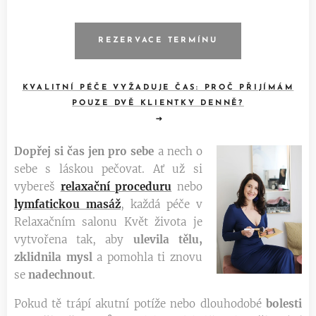
REZERVACE TERMÍNU
KVALITNÍ PÉČE VYŽADUJE ČAS: PROČ PŘIJÍMÁM
POUZE DVĚ KLIENTKY DENNĚ?
Dopřej si čas jen pro sebe
a nech o
sebe s láskou pečovat. Ať už si
vybereš
relaxační proceduru
nebo
lymfatickou
masáž
, každá péče v
Relaxačním salonu Květ života je
vytvořena tak, aby
ulevila tělu,
zklidnila mysl
a pomohla ti znovu
se
nadechnout
.
Pokud tě trápí akutní potíže nebo dlouhodobé
bolesti