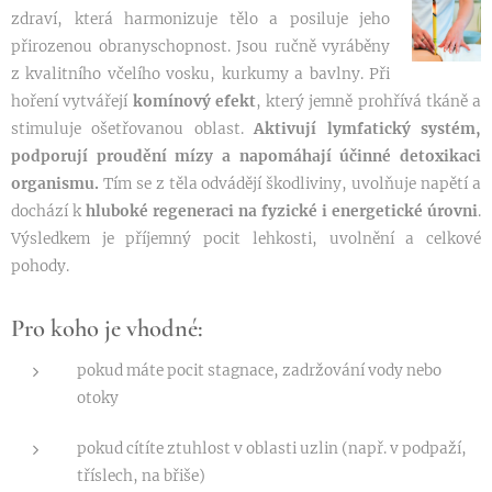
zdraví, která harmonizuje tělo a posiluje jeho
přirozenou obranyschopnost. Jsou ručně vyráběny
z kvalitního včelího vosku, kurkumy a bavlny. Při
hoření vytvářejí
komínový efekt
, který jemně prohřívá tkáně a
stimuluje ošetřovanou oblast.
Aktivují lymfatický systém,
podporují proudění mízy a napomáhají účinné detoxikaci
organismu.
Tím se z těla odvádějí škodliviny, uvolňuje napětí a
dochází k
hluboké regeneraci na fyzické i energetické úrovni
.
Výsledkem je příjemný pocit lehkosti, uvolnění a celkové
pohody.
Pro koho je vhodné:
pokud máte pocit stagnace, zadržování vody nebo
otoky
pokud cítíte ztuhlost v oblasti uzlin (např. v podpaží,
tříslech, na břiše)