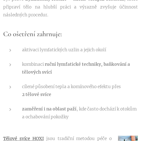
připraví tělo na hlubší práci a výrazně zvyšuje účinnost
následných procedur.
Co ošetření zahrnuje:
aktivaci lymfatických uzlin a jejich okolí
kombinaci
ruční lymfatické techniky, baňkování a
tělových svící
cílené působení tepla a komínového efektu přes
2
tělové svíce
zaměření i na oblast paží
, kde často dochází k otokům
a ochabování pokožky
Tělové svíce HOXI
jsou tradiční metodou péče o