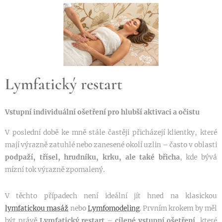
Lymfatický restart
Vstupní individuální ošetření pro hlubší aktivaci a očistu
V poslední době ke mně stále častěji přicházejí klientky, které
mají výrazně zatuhlé nebo zanesené okolí uzlin – často v oblasti
podpaží, třísel, hrudníku, krku, ale také břicha
, kde bývá
mízní tok výrazně zpomalený.
V těchto případech není ideální jít hned na klasickou
lymfatickou masáž
nebo
Lymfomodeling
. Prvním krokem by měl
být právě
Lymfatický restart
–
cílené vstupní ošetření
, které